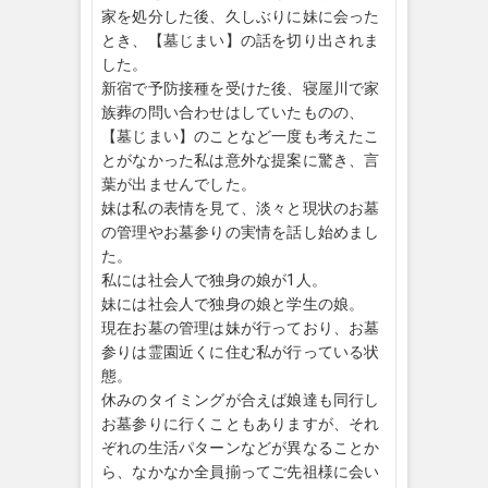
家を処分した後、久しぶりに妹に会った
とき、【墓じまい】の話を切り出されま
した。
新宿で予防接種を受けた後、寝屋川で家
族葬の問い合わせはしていたものの、
【墓じまい】のことなど一度も考えたこ
とがなかった私は意外な提案に驚き、言
葉が出ませんでした。
妹は私の表情を見て、淡々と現状のお墓
の管理やお墓参りの実情を話し始めまし
た。
私には社会人で独身の娘が1人。
妹には社会人で独身の娘と学生の娘。
現在お墓の管理は妹が行っており、お墓
参りは霊園近くに住む私が行っている状
態。
休みのタイミングが合えば娘達も同行し
お墓参りに行くこともありますが、それ
ぞれの生活パターンなどが異なることか
ら、なかなか全員揃ってご先祖様に会い