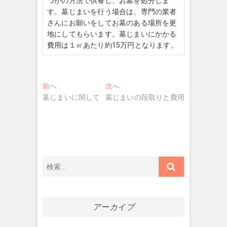
つかの方法で供養し、お墓を処分しま
す。墓じまいを行う場合は、専門の業者
さんにお願いをしてお墓のある場所を更
地にしてもらいます。墓じまいにかかる
費用は１㎡あたり約15万円となります。
投
前へ
過
次へ
次
墓じまいに関して
去
墓じまいの段取りと費用
の
稿
の
投
ナ
投
稿
稿
:
ビ
:
ゲ
ー
シ
ョ
アーカイブ
ン