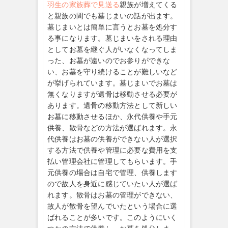
羽生の家族葬で見送る
親族が増えてくる
と親族の間でも墓じまいの話が出ます。
墓じまいとは簡単に言うとお墓を処分す
る事になります。墓じまいをされる理由
としてお墓を継ぐ人がいなくなってしま
った、お墓が遠いのでお参りができな
い、お墓を守り続けることが難しいなど
が挙げられています。墓じまいでお墓は
無くなりますが遺骨は移動させる必要が
あります。遺骨の移動方法として新しい
お墓に移動させるほか、永代供養や手元
供養、散骨などの方法が選ばれます。永
代供養はお墓の供養ができない人が選択
する方法で供養や管理に必要な費用を支
払い管理会社に管理してもらいます。手
元供養の場合は自宅で管理、供養します
ので故人を身近に感じていたい人が選ば
れます。散骨はお墓の管理ができない、
故人が散骨を望んでいたという場合に選
ばれることが多いです。このようにいく